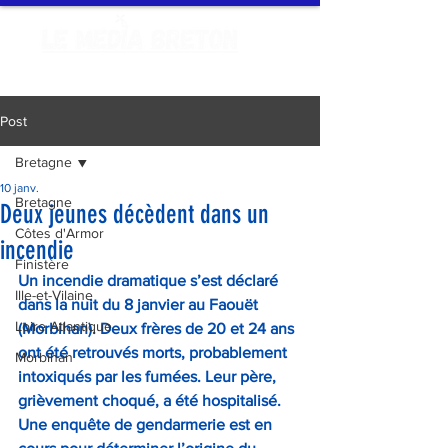
Post
Bretagne
10 janv.
Bretagne
Deux jeunes décèdent dans un
Côtes d'Armor
incendie
Finistère
Un incendie dramatique s’est déclaré 
Ille-et-Vilaine
dans la nuit du 8 janvier au Faouët 
Loire Atlantique
(Morbihan). Deux frères de 20 et 24 ans 
ont été retrouvés morts, probablement 
Morbihan
intoxiqués par les fumées. Leur père, 
grièvement choqué, a été hospitalisé. 
Une enquête de gendarmerie est en 