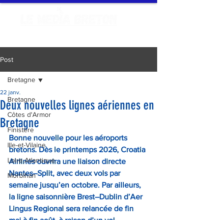
Post
Bretagne
22 janv.
Bretagne
Deux nouvelles lignes aériennes en
Côtes d'Armor
Bretagne
Finistère
Bonne nouvelle pour les aéroports 
Ille-et-Vilaine
bretons. Dès le printemps 2026, Croatia 
Loire Atlantique
Airlines ouvrira une liaison directe 
Nantes–Split, avec deux vols par 
Morbihan
semaine jusqu’en octobre. Par ailleurs, 
la ligne saisonnière Brest–Dublin d’Aer 
Lingus Regional sera relancée de fin 