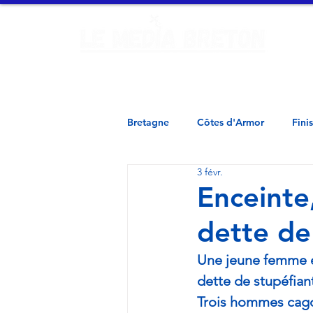
Ac
Finistère - Morbihan - Loire Atlantique - Ille et Vilaine - 
Bretagne
Côtes d'Armor
Fini
3 févr.
Enceinte
dette de
Une jeune femme en
dette de stupéfian
Trois hommes cago