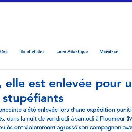
tualités
Vidéos
A propos
Contac
Côtes d'Armor - Penn ar Bed - Mor-Bihan -  Loar Atlantel - Il ha Gwilen - Aodoù a
stère
Ille-et-Vilaine
Loire Atlantique
Morbihan
, elle est enlevée pour 
 stupéfiants
ceinte a été enlevée lors d’une expédition punitiv
ts, dans la nuit de vendredi à samedi à Ploemeur (M
ulés ont violemment agressé son compagnon avan