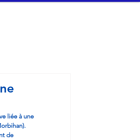
t
Connexion
n Arvor - 
une
e liée à une 
orbihan). 
t de 