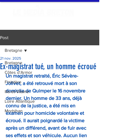
Post
Bretagne
21 nov. 2025
Bretagne
Ex-magistrat tué, un homme écroué
Côtes d'Armor
Un magistrat retraité, Éric Sévère-
Finistère
Jolivet, a été retrouvé mort à son 
domicile de Quimper le 16 novembre 
Ille-et-Vilaine
dernier. Un homme de 33 ans, déjà 
Loire Atlantique
connu de la justice, a été mis en 
Morbihan
examen pour homicide volontaire et 
écroué. Il aurait poignardé la victime 
après un différend, avant de fuir avec 
ses effets et son véhicule. Aucun lien 