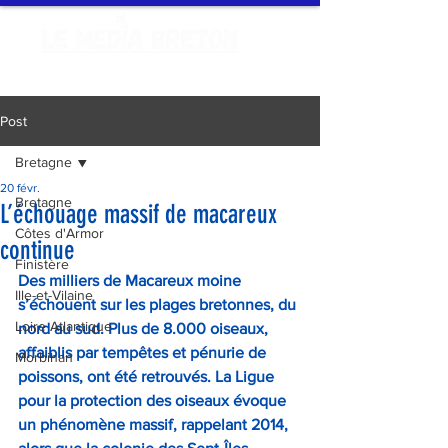
Post
Bretagne
20 févr.
Bretagne
L’échouage massif de macareux
Côtes d'Armor
continue
Finistère
Des milliers de Macareux moine 
Ille-et-Vilaine
s’échouent sur les plages bretonnes, du 
Loire Atlantique
nord au sud. Plus de 8.000 oiseaux, 
affaiblis par tempêtes et pénurie de 
Morbihan
poissons, ont été retrouvés. La Ligue 
pour la protection des oiseaux évoque 
un phénomène massif, rappelant 2014, 