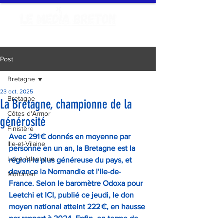
Post
Bretagne
23 oct. 2025
Bretagne
La Bretagne, championne de la
Côtes d'Armor
générosité
Finistère
Avec 291 € donnés en moyenne par 
Ille-et-Vilaine
personne en un an, la Bretagne est la 
Loire Atlantique
région la plus généreuse du pays, et 
devance la Normandie et l'Ile-de-
Morbihan
France. Selon le baromètre Odoxa pour 
Leetchi et ICI, publié ce jeudi, le don 
moyen national atteint 222 €, en hausse 