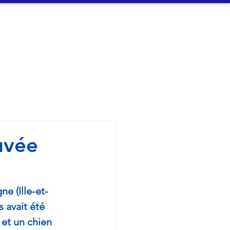
t
Connexion
n Arvor - 
uvée
e (Ille-et-
 avait été 
et un chien 