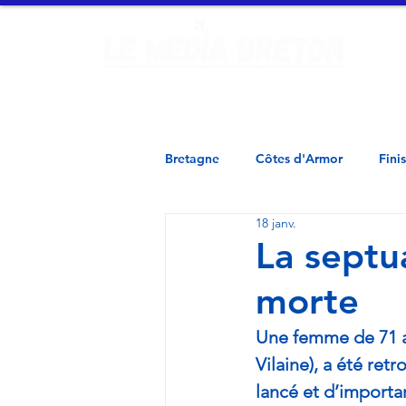
Ac
Finistère - Morbihan - Loire Atlantique - Ille et Vilaine - 
Bretagne
Côtes d'Armor
Fini
18 janv.
La septu
morte
Une femme de 71 an
Vilaine), a été re
lancé et d’importa