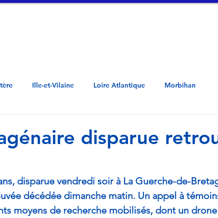
tualités
Vidéos
A propos
Contac
Côtes d'Armor - Penn ar Bed - Mor-Bihan -  Loar Atlantel - Il ha Gwilen - Aodoù a
stère
Ille-et-Vilaine
Loire Atlantique
Morbihan
agénaire disparue retro
s, disparue vendredi soir à La Guerche-de-Bretagn
trouvée décédée dimanche matin. Un appel à témoins
nts moyens de recherche mobilisés, dont un drone 