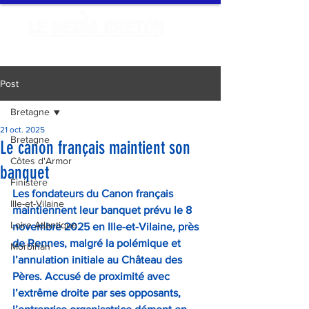
Post
Bretagne
21 oct. 2025
Bretagne
Le canon français maintient son
Côtes d'Armor
banquet
Finistère
Les fondateurs du Canon français 
Ille-et-Vilaine
maintiennent leur banquet prévu le 8 
Loire Atlantique
novembre 2025 en Ille-et-Vilaine, près 
de Rennes, malgré la polémique et 
Morbihan
l’annulation initiale au Château des 
Pères. Accusé de proximité avec 
l’extrême droite par ses opposants, 