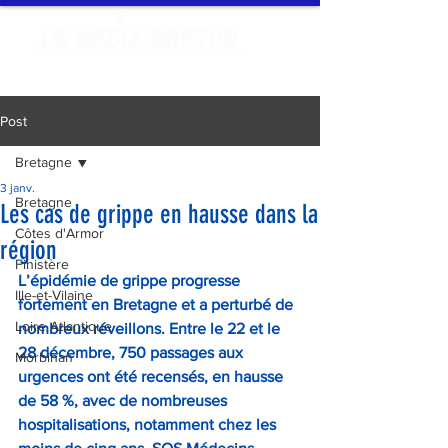
Post
Bretagne
3 janv.
Bretagne
Les cas de grippe en hausse dans la
Côtes d'Armor
région
Finistère
L’épidémie de grippe progresse 
Ille-et-Vilaine
fortement en Bretagne et a perturbé de 
Loire Atlantique
nombreux réveillons. Entre le 22 et le 
28 décembre, 750 passages aux 
Morbihan
urgences ont été recensés, en hausse 
de 58 %, avec de nombreuses 
hospitalisations, notamment chez les 