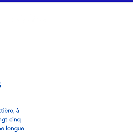
t
Connexion
n Arvor - 
s
tière, à 
ngt-cinq 
me longue 