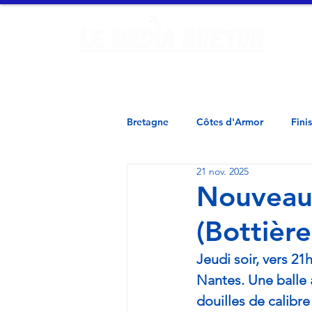
Ac
Finistère - Morbihan - Loire Atlantique - Ille et Vilaine - 
Bretagne
Côtes d'Armor
Fini
21 nov. 2025
Nouveaux
(Bottière
Jeudi soir, vers 21
Nantes. Une balle a
douilles de calibr