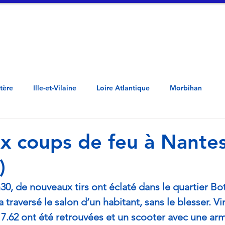
tualités
Vidéos
A propos
Contac
Côtes d'Armor - Penn ar Bed - Mor-Bihan -  Loar Atlantel - Il ha Gwilen - Aodoù a
stère
Ille-et-Vilaine
Loire Atlantique
Morbihan
 coups de feu à Nante
)
h30, de nouveaux tirs ont éclaté dans le quartier Bot
 traversé le salon d’un habitant, sans le blesser. Vi
e 7.62 ont été retrouvées et un scooter avec une ar