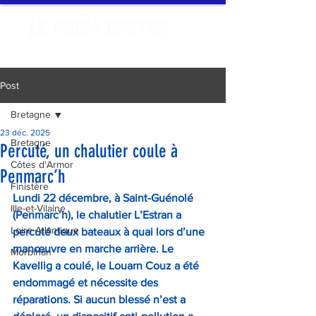
Post
Bretagne
23 déc. 2025
Bretagne
Percuté, un chalutier coule à
Côtes d'Armor
Penmarc’h
Finistère
Lundi 22 décembre, à Saint-Guénolé 
Ille-et-Vilaine
(Penmarc’h), le chalutier L’Estran a 
Loire Atlantique
percuté deux bateaux à quai lors d’une 
manœuvre en marche arrière. Le 
Morbihan
Kavellig a coulé, le Louarn Couz a été 
endommagé et nécessite des 
réparations. Si aucun blessé n’est a 