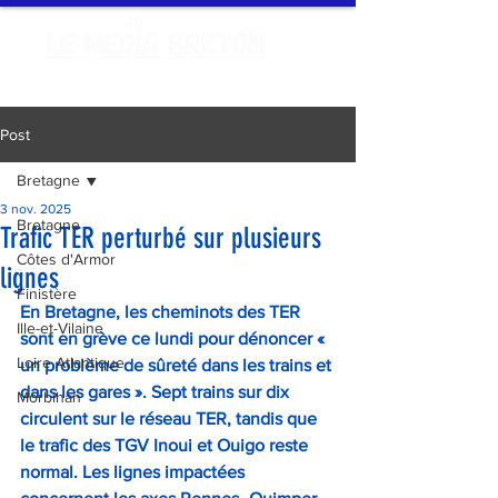
Post
Bretagne
3 nov. 2025
Bretagne
Trafic TER perturbé sur plusieurs
Côtes d'Armor
lignes
Finistère
En Bretagne, les cheminots des TER 
Ille-et-Vilaine
sont en grève ce lundi pour dénoncer « 
Loire Atlantique
un problème de sûreté dans les trains et 
dans les gares ». Sept trains sur dix 
Morbihan
circulent sur le réseau TER, tandis que 
le trafic des TGV Inoui et Ouigo reste 
normal. Les lignes impactées 