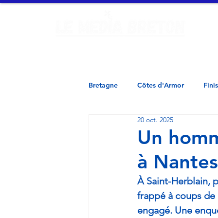
Ac
Finistère - Morbihan - Loire Atlantique - Ille et Vilaine - 
Bretagne
Côtes d'Armor
Fini
20 oct. 2025
Un homm
à Nantes
À Saint-Herblain, 
frappé à coups de 
engagé. Une enquê