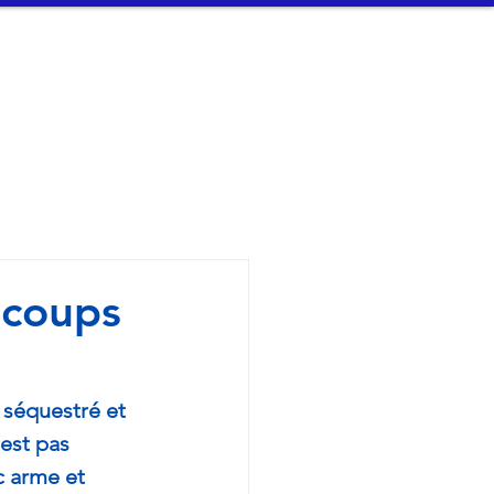
t
Connexion
n Arvor - 
 coups
 séquestré et 
est pas 
 arme et 