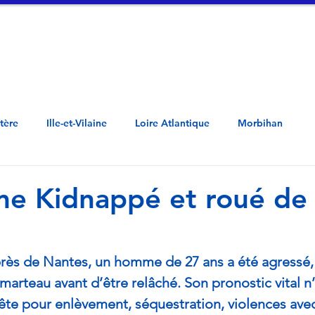
tualités
Vidéos
A propos
Contac
Côtes d'Armor - Penn ar Bed - Mor-Bihan -  Loar Atlantel - Il ha Gwilen - Aodoù a
stère
Ille-et-Vilaine
Loire Atlantique
Morbihan
e Kidnappé et roué de
près de Nantes, un homme de 27 ans a été agressé,
marteau avant d’être relâché. Son pronostic vital n’
te pour enlèvement, séquestration, violences avec