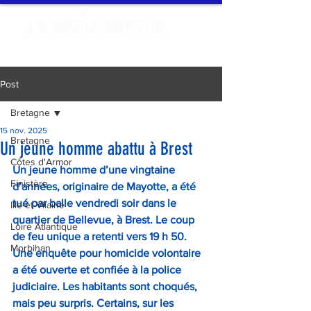
Post
Bretagne
15 nov. 2025
Bretagne
Un jeune homme abattu à Brest
Côtes d'Armor
Un jeune homme d’une vingtaine 
Finistère
d’années, originaire de Mayotte, a été 
tué par balle vendredi soir dans le 
Ille-et-Vilaine
quartier de Bellevue, à Brest. Le coup 
Loire Atlantique
de feu unique a retenti vers 19 h 50. 
Morbihan
Une enquête pour homicide volontaire 
a été ouverte et confiée à la police 
judiciaire. Les habitants sont choqués, 
mais peu surpris. Certains, sur les 