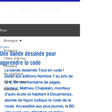
Post
Bretagne
21 janv.
Bretagne
Une bande dessinée pour
Côtes d'Armor
apprendre le code
Finistère
La bande dessinée Tous en code ! 
Ille-et-Vilaine
paraît aux éditions Nombre 7 au prix de 
Loire Atlantique
12 €. En une trentaine de pages, 
l’auteur, Mathieu Chapalain, moniteur 
Morbihan
d’auto école et habitant à Douarnenez, 
aborde de façon ludique le code de la 
route. Accessible aux plus jeunes, la BD 