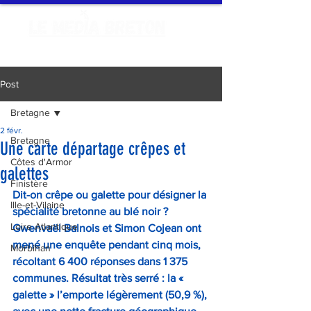
Post
Bretagne
2 févr.
Bretagne
Une carte départage crêpes et
Côtes d'Armor
galettes
Finistère
Dit-on crêpe ou galette pour désigner la 
Ille-et-Vilaine
spécialité bretonne au blé noir ? 
Loire Atlantique
Gwenvaël Balnois et Simon Cojean ont 
mené une enquête pendant cinq mois, 
Morbihan
récoltant 6 400 réponses dans 1 375 
communes. Résultat très serré : la « 
galette » l’emporte légèrement (50,9 %), 