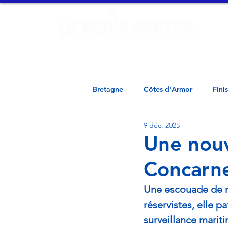
Ac
Finistère - Morbihan - Loire Atlantique - Ille et Vilaine - 
Bretagne
Côtes d'Armor
Fini
9 déc. 2025
Une nouv
Concarn
Une escouade de r
réservistes, elle p
surveillance mariti