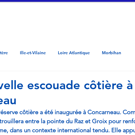
tualités
Vidéos
A propos
Contac
Côtes d'Armor - Penn ar Bed - Mor-Bihan -  Loar Atlantel - Il ha Gwilen - Aodoù a
stère
Ille-et-Vilaine
Loire Atlantique
Morbihan
elle escouade côtière à
eau
éserve côtière a été inaugurée à Concarneau. Co
atrouillera entre la pointe du Raz et Groix pour renfo
me, dans un contexte international tendu. Elle appu