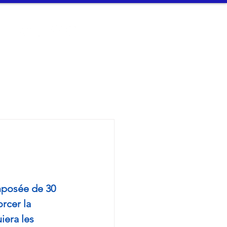
t
Connexion
n Arvor - 
mposée de 30 
rcer la 
iera les 