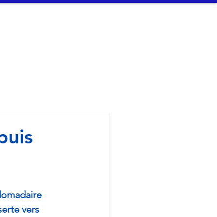
t
Connexion
n Arvor - 
puis
bdomadaire 
erte vers 