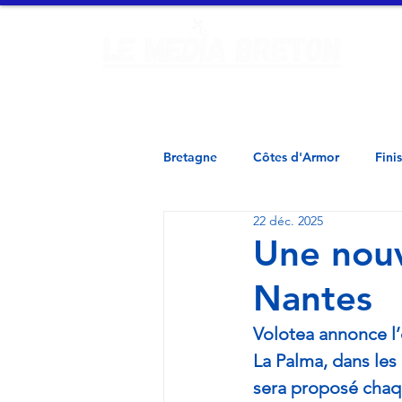
Ac
Finistère - Morbihan - Loire Atlantique - Ille et Vilaine - 
Bretagne
Côtes d'Armor
Fini
22 déc. 2025
Une nouv
Nantes
Volotea annonce l’
La Palma, dans les
sera proposé chaqu