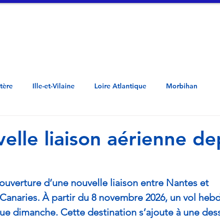
tualités
Vidéos
A propos
Contac
Côtes d'Armor - Penn ar Bed - Mor-Bihan -  Loar Atlantel - Il ha Gwilen - Aodoù a
stère
Ille-et-Vilaine
Loire Atlantique
Morbihan
elle liaison aérienne de
ouverture d’une nouvelle liaison entre Nantes et 
 Canaries. À partir du 8 novembre 2026, un vol he
e dimanche. Cette destination s’ajoute à une dess