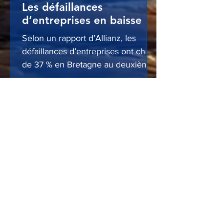
Les défaillances
d’entreprises en baisse
Selon un rapport d’Allianz, les
défaillances d’entreprises ont chuté
de 37 % en Bretagne au deuxième
trimestre 2026. La région affiche
l’un des plus forts reculs en France.
Seule l’Ille-et-Vilaine enregistre une
hausse (+8 %). Les services et le
commerce restent les secteurs les
plus touchés, et les cessations
d’activité agricoles progressent
également fortement.