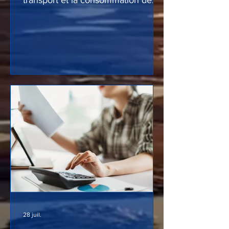
transport et la consommation de
protoxyde d’azote à des fins
récréatives sur la voie publique.
Cette mesure vise à lutter contre
les risques sanitaires et les troubles
à l’ordre public liés au « gaz
hilarant ». Les contrevenants
risquent jusqu’à 3 750 €
d’amende. Des contrôles seront
effectués par les forces de l’ordre.
28 juil.