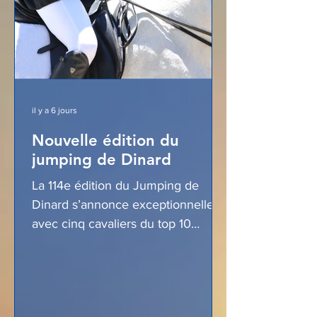
il y a 6 jours
Nouvelle édition du
jumping de Dinard
La 114e édition du Jumping de
Dinard s’annonce exceptionnelle
avec cinq cavaliers du top 10
mondial, dont Richard Vogel, Ben
Maher, Christian Kukuk et Julien
Épaillard. Le prestigieux terrain en
herbe attire comme chaque année