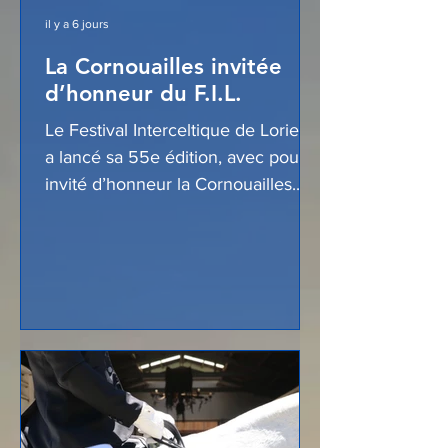
il y a 6 jours
La Cornouailles invitée
d’honneur du F.I.L.
Le Festival Interceltique de Lorient
a lancé sa 55e édition, avec pour
invité d’honneur la Cornouailles.
Elle est représentée par une
quinzaine de groupes artistiques
lors du F.I.L. Une convention de
coopération entre la Bretagne et la
Cornouailles a également été
signée, renforçant les liens
culturels et économiques entre les
deux territoires.