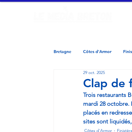
Ac
Finistère - Morbihan - Loire Atlantique - Ille et Vilaine - 
Bretagne
Côtes d'Armor
Fini
29 oct. 2025
Clap de f
Trois restaurants B
mardi 28 octobre. I
placés en redressem
sites sont liquidés
Côtes d'Armor
Finistèr