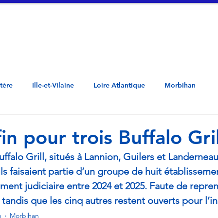
tualités
Vidéos
A propos
Contac
Côtes d'Armor - Penn ar Bed - Mor-Bihan -  Loar Atlantel - Il ha Gwilen - Aodoù a
stère
Ille-et-Vilaine
Loire Atlantique
Morbihan
in pour trois Buffalo Gril
uffalo Grill, situés à Lannion, Guilers et Landernea
ls faisaient partie d’un groupe de huit établisseme
ent judiciaire entre 2024 et 2025. Faute de reprene
, tandis que les cinq autres restent ouverts pour l’in
e
Morbihan