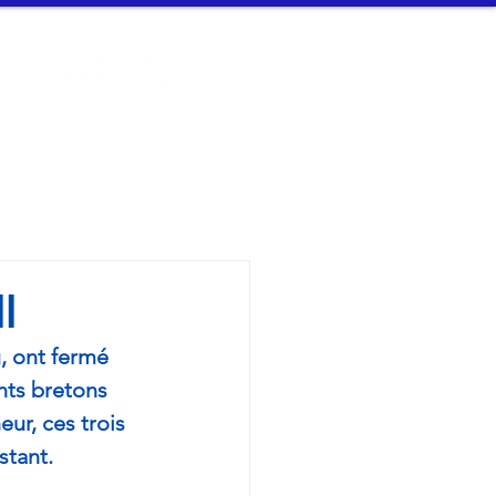
t
Connexion
n Arvor - 
l
u, ont fermé 
nts bretons 
ur, ces trois 
stant.