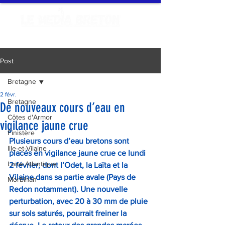
Post
Bretagne
2 févr.
Bretagne
De nouveaux cours d’eau en
Côtes d'Armor
vigilance jaune crue
Finistère
Plusieurs cours d’eau bretons sont 
Ille-et-Vilaine
placés en vigilance jaune crue ce lundi 
Loire Atlantique
2 février, dont l’Odet, la Laïta et la 
Vilaine dans sa partie avale (Pays de 
Morbihan
Redon notamment). Une nouvelle 
perturbation, avec 20 à 30 mm de pluie 
sur sols saturés, pourrait freiner la 