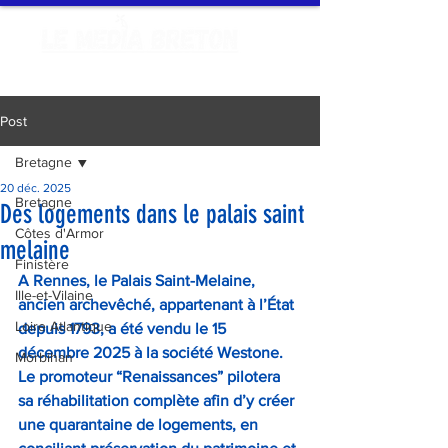
Post
Bretagne
20 déc. 2025
Bretagne
Des logements dans le palais saint
Côtes d'Armor
melaine
Finistère
A Rennes, le Palais Saint-Melaine, 
Ille-et-Vilaine
ancien archevêché, appartenant à l’État 
Loire Atlantique
depuis 1793, a été vendu le 15 
décembre 2025 à la société Westone. 
Morbihan
Le promoteur “Renaissances” pilotera 
sa réhabilitation complète afin d’y créer 
une quarantaine de logements, en 