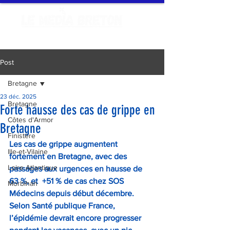
Post
Bretagne
23 déc. 2025
Bretagne
Forte hausse des cas de grippe en
Côtes d'Armor
Bretagne
Finistère
Les cas de grippe augmentent 
Ille-et-Vilaine
fortement en Bretagne, avec des 
Loire Atlantique
passages aux urgences en hausse de 
63 %, et  +51 % de cas chez SOS 
Morbihan
Médecins depuis début décembre. 
Selon Santé publique France, 
l’épidémie devrait encore progresser 