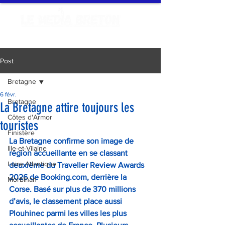
Post
Bretagne
6 févr.
Bretagne
La Bretagne attire toujours les
Côtes d'Armor
touristes
Finistère
La Bretagne confirme son image de 
Ille-et-Vilaine
région accueillante en se classant 
Loire Atlantique
deuxième du Traveller Review Awards 
2026 de 
Booking.com
, derrière la 
Morbihan
Corse. Basé sur plus de 370 millions 
d’avis, le classement place aussi 
Plouhinec parmi les villes les plus 