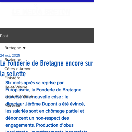
Post
Bretagne
24 oct. 2025
Bretagne
La Fonderie de Bretagne encore sur
Côtes d'Armor
la sellette
Finistère
Six mois après sa reprise par 
Ille-et-Vilaine
Europlasma, la Fonderie de Bretagne 
Loire Atlantique
traverse une nouvelle crise : le 
directeur Jérôme Dupont a été évincé, 
Morbihan
les salariés sont en chômage partiel et 
dénoncent un non-respect des 
engagements. Production d’obus 