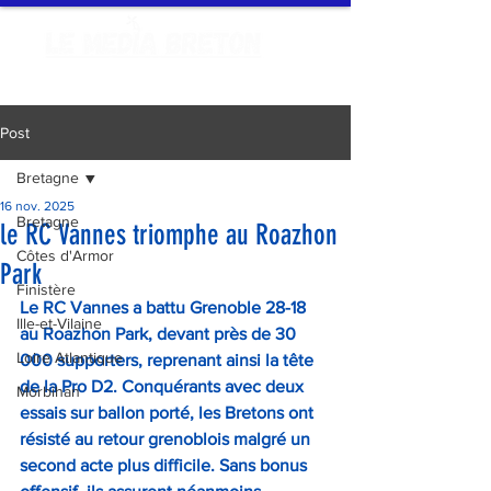
Post
Bretagne
16 nov. 2025
Bretagne
le RC Vannes triomphe au Roazhon
Côtes d'Armor
Park
Finistère
Le RC Vannes a battu Grenoble 28-18 
Ille-et-Vilaine
au Roazhon Park, devant près de 30 
Loire Atlantique
000 supporters, reprenant ainsi la tête 
de la Pro D2. Conquérants avec deux 
Morbihan
essais sur ballon porté, les Bretons ont 
résisté au retour grenoblois malgré un 
second acte plus difficile. Sans bonus 