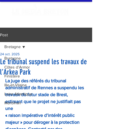
Post
Bretagne
24 oct. 2025
Bretagne
Le tribunal suspend les travaux de
Côtes d'Armor
l’Arkea Park
Finistère
La juge des référés du tribunal 
Ille-et-Vilaine
administratif de Rennes a suspendu les 
Loire Atlantique
travaux du futur stade de Brest, 
estimant que le projet ne justifiait pas 
Morbihan
une 
« raison impérative d’intérêt public 
majeur » pour déroger à la protection 