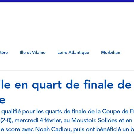
tualités
Vidéos
A propos
Contac
Côtes d'Armor - Penn ar Bed - Mor-Bihan -  Loar Atlantel - Il ha Gwilen - Aodoù a
stère
Ille-et-Vilaine
Loire Atlantique
Morbihan
file en quart de finale d
e
 qualifié pour les quarts de finale de la Coupe de 
 (2-0), mercredi 4 février, au Moustoir. Solides et en
le score avec Noah Cadiou, puis ont bénéficié un b