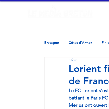
Ac
Finistère - Morbihan - Loire Atlantique - Ille et Vilaine - 
Bretagne
Côtes d'Armor
Fini
5 févr.
Lorient 
de Franc
Le FC Lorient s’est
battant le Paris FC
Merlus ont ouvert 