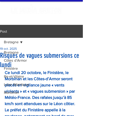
Post
Bretagne
19 oct. 2025
Bretagne
Risques de vagues submersions ce
Côtes d'Armor
lundi
Finistère
Ce lundi 20 octobre, le Finistère, le 
Ille-et-Vilaine
Morbihan et les Côtes-d’Armor seront 
Loire Atlantique
placés en vigilance jaune « vents 
violents » et « vagues submersion » par 
Morbihan
Météo-France. Des rafales jusqu’à 85 
km/h sont attendues sur le Léon côtier. 
Le préfet du Finistère appelle à la 