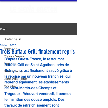
Post
Bretagne
31 déc. 2025
Bretagne
Trois Buffalo Grill finalement repris
Côtes d'Armor
D’après Ouest-France, le restaurant 
Finistère
Buffalo Grill de Saint-Agathon, près de 
Guingamp, est finalement sauvé grâce à 
Ille-et-Vilaine
la reprise par un nouveau franchisé, qui 
Loire Atlantique
reprend également les établissements 
Morbihan
de Saint-Martin-des-Champs et 
Trégueux. Réouvert vendredi, il permet 
le maintien des douze emplois. Des 
travaux de rafraîchissement sont 