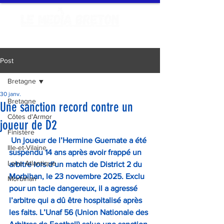
Post
Bretagne
30 janv.
Bretagne
Une sanction record contre un
Côtes d'Armor
joueur de D2
Finistère
 Un joueur de l’Hermine Guernate a été 
Ille-et-Vilaine
suspendu 14 ans après avoir frappé un 
Loire Atlantique
arbitre lors d’un match de District 2 du 
Morbihan, le 23 novembre 2025. Exclu 
Morbihan
pour un tacle dangereux, il a agressé 
l’arbitre qui a dû être hospitalisé après 
les faits. L’Unaf 56 (Union Nationale des 